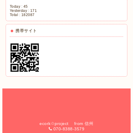
Today :
45
Yesterday :
171
Total :
182087
携帯サイト
ecork♲project from 信州
070-8388-3579