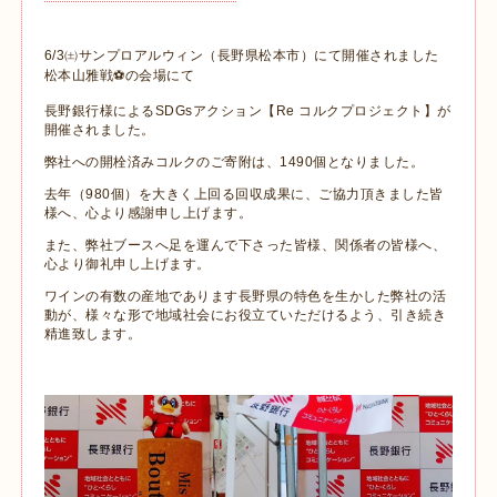
6/3㈯サンプロアルウィン（長野県松本市）にて開催されました
松本山雅戦⚽の会場にて
長野銀行様によるSDGsアクション【Re コルクプロジェクト】が
開催されました。
弊社への開栓済みコルクのご寄附は、1490個となりました。
去年（980個）を大きく上回る回収成果に、ご協力頂きました皆
様へ、心より感謝申し上げます。
また、弊社ブースへ足を運んで下さった皆様、関係者の皆様へ、
心より御礼申し上げます。
ワインの有数の産地であります長野県の特色を生かした弊社の活
動が、様々な形で地域社会にお役立ていただけるよう、引き続き
精進致します。