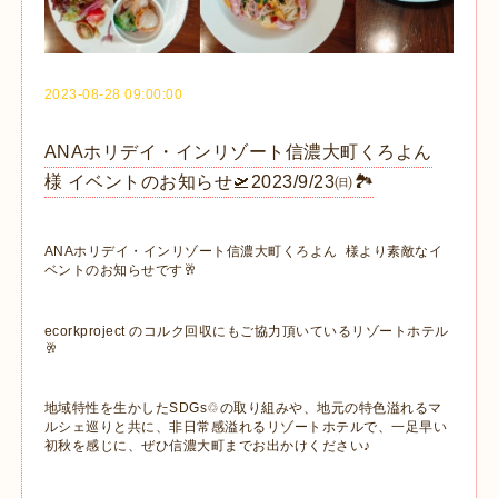
2023-08-28 09:00:00
ANAホリデイ・インリゾート信濃大町くろよん
様 イベントのお知らせ🛫2023/9/23㈰🏞
ANAホリデイ・インリゾート信濃大町くろよん 様より素敵なイ
ベントのお知らせです🥂
ecorkproject のコルク回収にもご協力頂いているリゾートホテル
🥂
地域特性を生かしたSDGs♲の取り組みや、地元の特色溢れるマ
ルシェ巡りと共に、非日常感溢れるリゾートホテルで、一足早い
初秋を感じに、ぜひ信濃大町までお出かけください♪