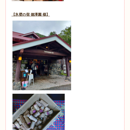
【氷壁の宿 徳澤園 様】