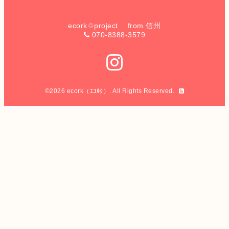
ecork♲project from 信州
070-8388-3579
©2026
ecork（ｴｺﾙｸ）
. All Rights Reserved.