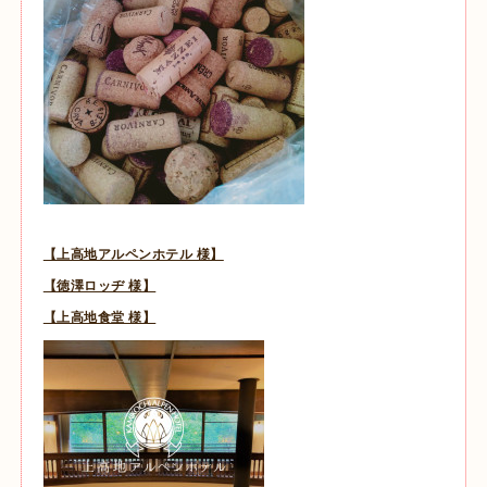
【上高地アルペンホテル 様】
【徳澤ロッヂ 様】
【上高地食堂 様】