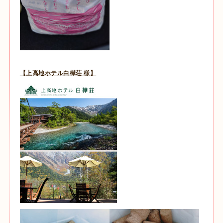
【上高地ホテル白樺荘 様】